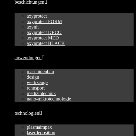
beschichtungen
axyprotect
axyprotect FORM
axynit
axyprotect DECO
axyprotect MED
axyprotect BLACK
anwendungen
maschinenbau
design
werkzeuge
rennsport
medizintechnik
nano-mikrotechnologie
technologien
plasmaimpax
laserdeposition